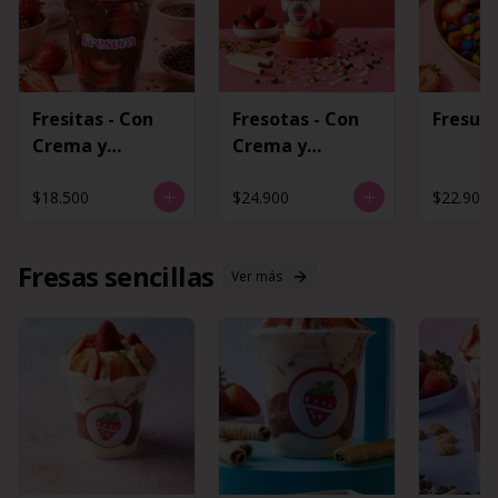
Fresitas - Con
Fresotas - Con
FresuB
Crema y
Crema y
Chocolate
Chocolate
$18.500
$24.900
$22.900
Fresas sencillas
Ver más