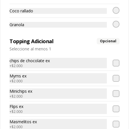
Coco rallado
Granola
Ve
Ensalada de
Merengón
Topping Adicional
Opcional
Frutas
Seleccione al menos 1
$29.500
$24.500
chips de chocolate ex
+
$2.000
Myms ex
+
$2.000
Minichips ex
+
$2.000
Flips ex
+
$2.000
Masmelitos ex
+
$2.000