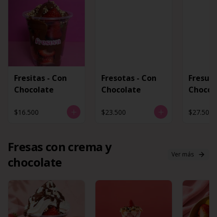
Fresitas - Con
Fresotas - Con
Fresura
Chocolate
Chocolate
Chocol
$16.500
$23.500
$27.500
Fresas con crema y
Ver más
chocolate