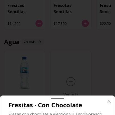
Fresitas
Fresotas
Fresur
Sencillas
Sencillas
Sencill
$14.500
$17.850
$22.500
Agua
Ver más
Ver más
Agua
Fresitas - Con Chocolate
Fresas con chocolate a elección y 1 Espolvoreado.