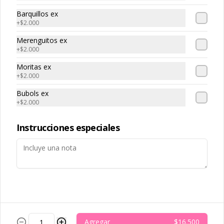
Conócenos
Barquillos ex
+
$2.000
Sedes
Términos y condiciones
Merenguitos ex
+
$2.000
Política de privacidad
Moritas ex
Redes sociales
+
$2.000
Bubols ex
Instagram
+
$2.000
TikTok
Instrucciones especiales
Mi cuenta
Pedir
Iniciar sesión
Powered by
Agregar
$16.500