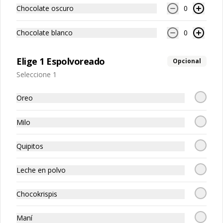
Chocolate oscuro
0
Chocolate blanco
0
Elige 1 Espolvoreado
Opcional
Seleccione 1
Ver más
Oreo
Smoothie
Milo
$12.000
Quipitos
Leche en polvo
Para Compartir
Ver más
Chocokrispis
Maní