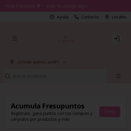
Hola Fresuras 🍓✨ pide tu antojo aquí
Ayuda
Contacto
Locales
Abrir menu de navegación
Login
¿Dónde quieres pedir?
Buscar productos
Acumula
Fresupuntos
Únete
Regístrate, gana puntos con tus compras y
canjealos por productos y más