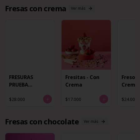
Fresas con crema
Ver más
FRESURAS
Fresitas - Con
Fresota
PRUEBA
Crema
Crema
CONTENEDOR
$28.000
$17.000
$24.000
Fresas con chocolate
Ver más