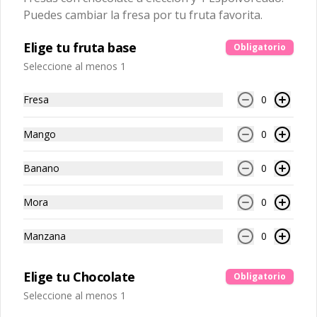
$3.500
Puedes cambiar la fresa por tu fruta favorita.
Elige tu fruta base
Obligatorio
Saludable
Ver más
Seleccione al menos 1
Fresa
0
Mango
0
Banano
0
Ve
Mora
0
Maxifait
Minifait
Manzana
0
$25.000
$23.000
Elige tu Chocolate
Obligatorio
Seleccione al menos 1
Bebidas frías
Ver más