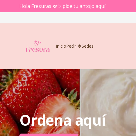
Hola Fresuras 🍓✨ pide tu antojo aquí
Inicio
Pedir 🍓
Sedes
Ordena
aquí