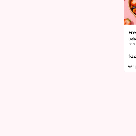
Fr
Deli
con 
espo
cali
$22
elec
Ver