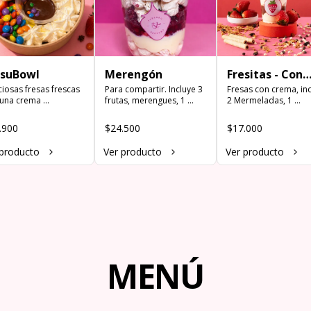
esuBowl
Merengón
Fresitas - Con
ciosas fresas frescas 
Para compartir. Incluye 3 
Crema
Fresas con crema, inc
una crema 
frutas, merengues, 1 
2 Mermeladas, 1 
njosita, chocolate 
Mermelada, 1 
Espolvoreado y 1 
ente y un topping a 
Espolvoreado, 1 Topping 
Topping. Puedes cam
.900
$24.500
$17.000
ción
y crema de la casa. 
la fresa por tu fruta 
Presentación de 24 oz.
favorita.
 producto
Ver producto
Ver producto
MENÚ