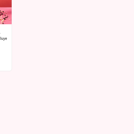
luye 
biar 