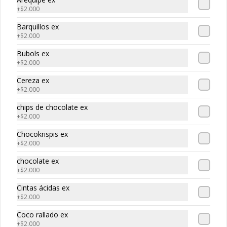
+
$2.000
Fresas sencillas
Barquillos ex
+
$2.000
Bubols ex
+
$2.000
Cereza ex
+
$2.000
chips de chocolate ex
+
$2.000
Chocokrispis ex
Fresitas Sencillas
+
$2.000
Vaso pequeño, fresa fresca, crema de la casa
chocolate ex
+
$2.000
$14.500
Cintas ácidas ex
+
$2.000
Coco rallado ex
+
$2.000