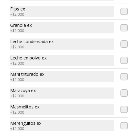
Flips ex
+
$2.000
Granola ex
+
$2.000
Fresotas Sencillas
Leche condensada ex
Vaso mediano, fresa fresca, crema de la casa
+
$2.000
Leche en polvo ex
$17.850
+
$2.000
Mani triturado ex
+
$2.000
Maracuya ex
+
$2.000
Masmelitos ex
+
$2.000
Merenguitos ex
+
$2.000
Fresuras Sencillas