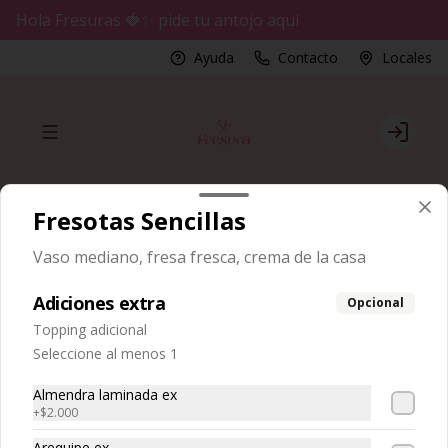
Hola Fresuras 🍓✨ pide tu antojo aquí
Ayuda
Contacto
Locales
Abrir menu de navegación
Login
¿Dónde quieres pedir?
Fresotas Sencillas
Vaso mediano, fresa fresca, crema de la casa
Buscar productos
Adiciones extra
Opcional
Fresura
Fresas sencillas
Topping adicional
Seleccione al menos 1
Acumula
Fresupuntos
Almendra laminada ex
Únete
Regístrate, gana puntos con tus compras y
+
$2.000
canjealos por productos y más
Arequipe ex