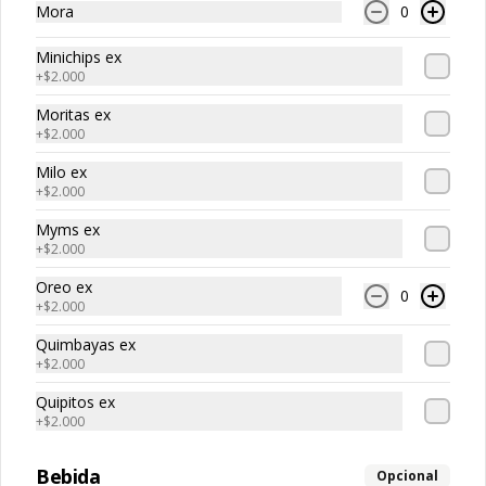
Mora
0
Vaso grande, fresa fresca, crema de la casa
Minichips ex
$22.500
+
$2.000
Moritas ex
+
$2.000
Milo ex
+
$2.000
Myms ex
+
$2.000
Oreo ex
0
+
$2.000
Quimbayas ex
Conócenos
+
$2.000
Quipitos ex
Sedes
+
$2.000
Términos y condiciones
Política de privacidad
Bebida
Opcional