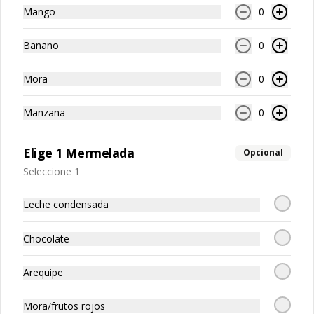
Mango
0
Banano
0
Fresitas - Con
Fresotas - Con
FresuB
Mora
0
Crema y
Crema y
Chocolate
Chocolate
Manzana
0
$18.500
$24.900
$22.900
Elige 1 Mermelada
Opcional
Fresas sencillas
Seleccione 1
Ver más
Leche condensada
Chocolate
Arequipe
Mora/frutos rojos