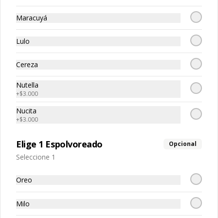
Fresitas
Fresotas
Fresur
Maracuyá
Sencillas
Sencillas
Sencill
Lulo
$14.500
$17.850
$22.500
Cereza
Agua
Ver más
Nutella
+
$3.000
Nucita
+
$3.000
Elige 1 Espolvoreado
Opcional
Seleccione 1
Ver más
Oreo
Agua
Milo