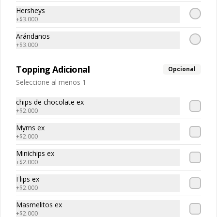
Hersheys
+
$3.000
Arándanos
+
$3.000
Ve
Ensalada de
Merengón
Topping Adicional
Opcional
Frutas
Seleccione al menos 1
$29.500
$24.500
chips de chocolate ex
+
$2.000
Myms ex
+
$2.000
Minichips ex
+
$2.000
Flips ex
+
$2.000
Masmelitos ex
+
$2.000