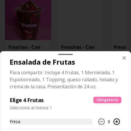
Fresitas - Con
Fresotas - Con
Fresura
Chocolate
Chocolate
Chocol
Ensalada de Frutas
$16.500
$23.500
$27.500
Para compartir. Incluye 4 frutas, 1 Mermelada, 1
Espolvoreado, 1 Topping, queso rallado, helado y
crema de la casa. Presentación de 24 oz.
Fresas con crema y
Ver más
chocolate
Elige 4 Frutas
Obligatorio
Seleccione al menos 1
Fresa
0