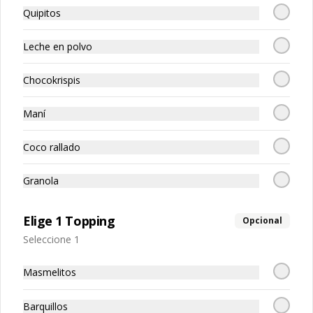
$3.500
Quipitos
Leche en polvo
Saludable
Ver más
Chocokrispis
Maní
Coco rallado
Granola
Ve
Maxifait
Minifait
Elige 1 Topping
Opcional
Seleccione 1
$25.000
$23.000
Masmelitos
Bebidas frías
Barquillos
Ver más