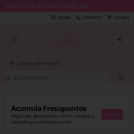
Hola Fresuras 🍓✨ pide tu antojo aquí
Ayuda
Contacto
Locales
Abrir menu de navegación
Login
¿Dónde quieres pedir?
Buscar productos
Acumula
Fresupuntos
Únete
Regístrate, gana puntos con tus compras y
canjealos por productos y más