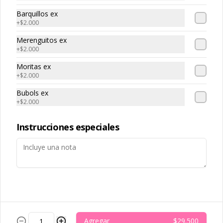
Conócenos
Barquillos ex
+
$2.000
Sedes
Términos y condiciones
Merenguitos ex
+
$2.000
Política de privacidad
Moritas ex
Redes sociales
+
$2.000
Bubols ex
Instagram
+
$2.000
TikTok
Instrucciones especiales
Mi cuenta
Pedir
Iniciar sesión
Powered by
Agregar
$29.500