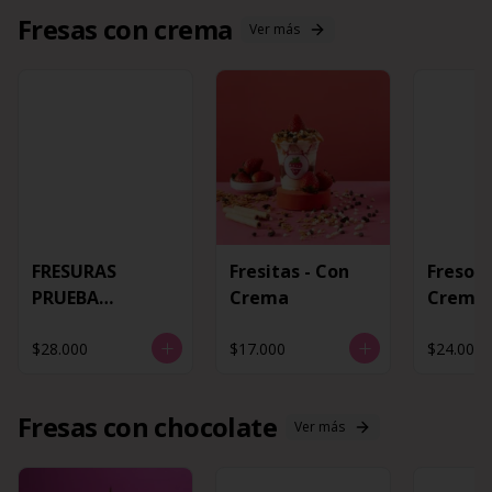
Fresas con crema
Ver más
FRESURAS
Fresitas - Con
Fresota
PRUEBA
Crema
Crema
CONTENEDOR
$28.000
$17.000
$24.000
Fresas con chocolate
Ver más