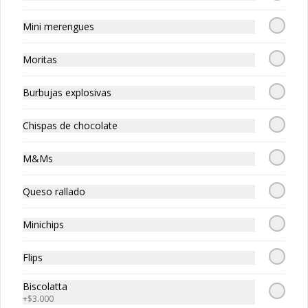
Mini merengues
Moritas
Burbujas explosivas
Chispas de chocolate
Ver más
Smoothie
M&Ms
Queso rallado
$12.000
Minichips
Para Compartir
Ver más
Flips
Biscolatta
+
$3.000